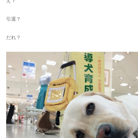
え？
引退？
だれ？