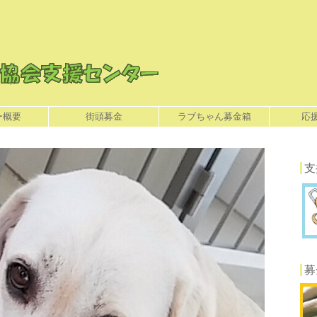
ー概要
街頭募金
ラブちゃん募金箱
応
支
募