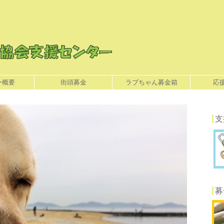
ー概要
街頭募金
ラブちゃん募金箱
応
支
募