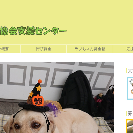
ー概要
街頭募金
ラブちゃん募金箱
応
支
募