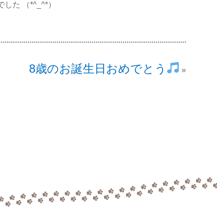
た （*^_^*）
8歳のお誕生日おめでとう
»