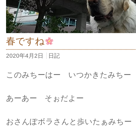
春ですね
2020年4月2日
日記
このみちーはー いつかきたみちー
あーあー そぉだよー
おさんぽボラさんと歩いたぁみちー