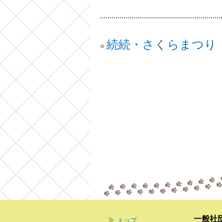
続続・さくらまつり
«
一般社
トップ