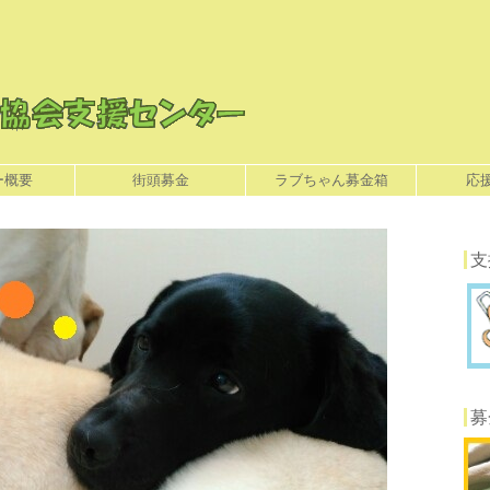
ー概要
街頭募金
ラブちゃん募金箱
応
支
募