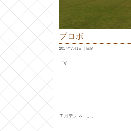
プロポ
2017年7月1日
日記
゜∀゜
７月デスネ。。。