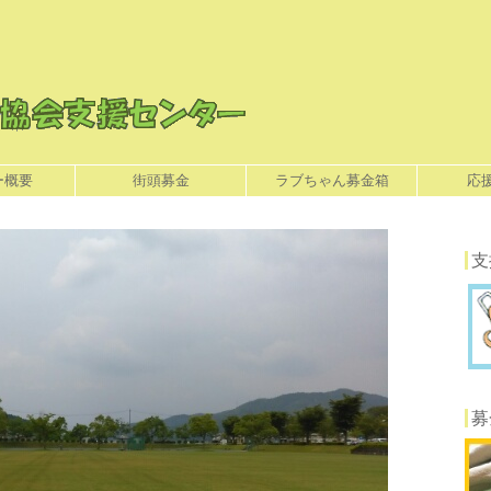
ー概要
街頭募金
ラブちゃん募金箱
応
支
募