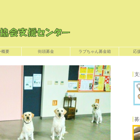
ー概要
街頭募金
ラブちゃん募金箱
応
支
募