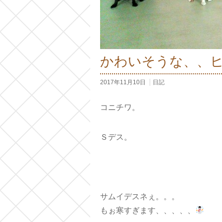
かわいそうな、、
2017年11月10日
日記
コニチワ。
Ｓデス。
サムイデスネぇ。。。
もぉ寒すぎます、、、、、