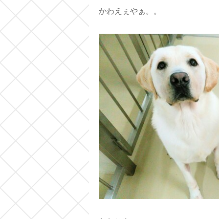
かわえぇやぁ。。