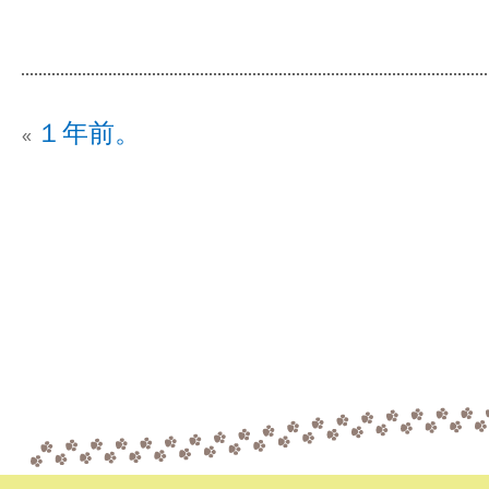
１年前。
«