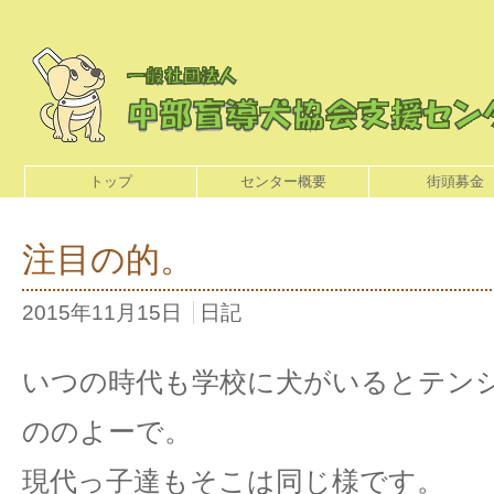
トップ
センター概要
街頭募金
注目の的。
2015年11月15日
日記
いつの時代も学校に犬がいるとテン
ののよーで。
現代っ子達もそこは同じ様です。