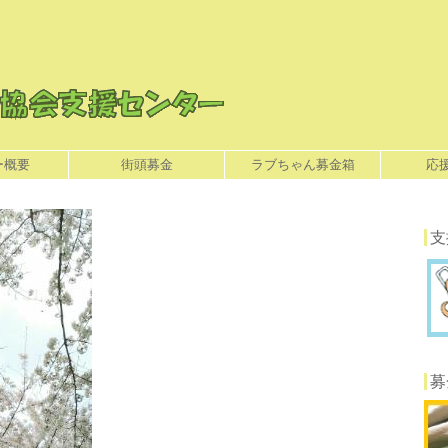
ー概要
街頭募金
ラブちゃん募金箱
応
支
募