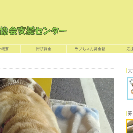
ー概要
街頭募金
ラブちゃん募金箱
応
支
募